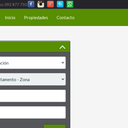
os: 092 877 750
Inicio
Propiedades
Contacto