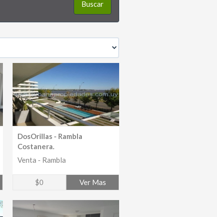
Buscar
DosOrillas - Rambla
Costanera.
Venta - Rambla
$0
Ver Mas