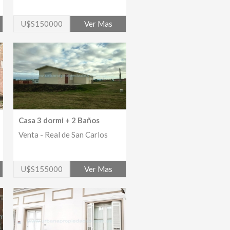
U$S150000
Ver Mas
Casa 3 dormi + 2 Baños
Venta - Real de San Carlos
U$S155000
Ver Mas