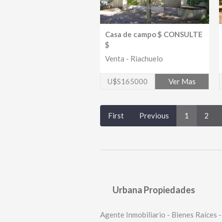
Casa de campo $ CONSULTE
$
Venta - Riachuelo
U$S165000
Ver Mas
First
Previous
1
2
Urbana Propiedades
Agente Inmobiliario - Bienes Raíces -