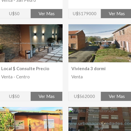
Venta - San Pedro
U$S0
Ver Mas
U$S179000
Ver Mas
Local $ Consulte Precio
Vivienda 3 dormi
Venta - Centro
Venta
U$S0
Ver Mas
U$S62000
Ver Mas